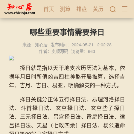
首页
测算
排盘
黄历
哪些重要事情需要择日
来源：知心居
发布时间：2024-05-21 12:02:28
作者：奥顺源码
浏览量：663
择日就是指以天干地支农历历法为基本，依
据年月日时所值凶吉四柱神煞开展推算，选择吉
年、吉月、吉日、易亚，明确解灾的一种方式。
择日关键分正体五行择日法、易理河洛择日
法、斗首择日法、玄空择日法、玄空些子择日
法、三元择日法、吊宫择日法、雷庭择日法、律
吕择日法、天星（七政四余〕择日法、杨公造命
择日等80好几家择日方式。