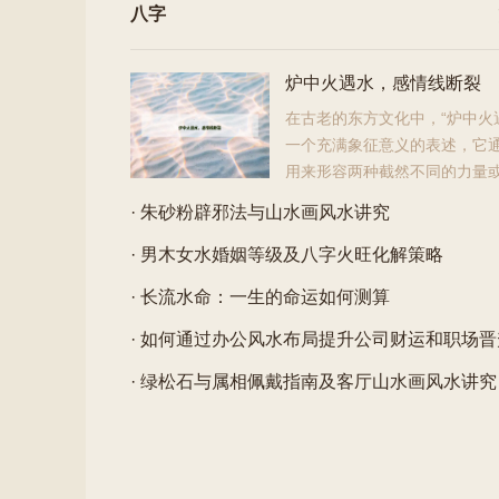
八字
炉中火遇水，感情线断裂
在古老的东方文化中，“炉中火
一个充满象征意义的表述，它
用来形容两种截然不同的力量
的碰撞，而“感情线断裂”则是指人与人之间的情感联
· 朱砂粉辟邪法与山水画风水讲究
严重的...
· 男木女水婚姻等级及八字火旺化解策略
· 长流水命：一生的命运如何测算
· 如何通过办公风水布局提升公司财运和职场晋
· 绿松石与属相佩戴指南及客厅山水画风水讲究