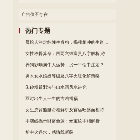
>
广告位不存在
热门专题
属蛇人注定纠缠生肖狗，揭秘相冲的生肖关系
女性称骨算命：四两六钱富贵八字解析,称骨算命女命四两六钱的解释是什么
养狗影响属牛人运势，另一半命中注定？
男木女水婚姻等级及八字火旺化解策略
朱砂粉辟邪法与山水画风水讲究
酉时出生人一生的吉凶祸福
女生虎背熊腰命相解析及官运旺盛面相特征探讨
手腕线揭示财富命运：元宝纹手相解析
炉中火遇水，感情线断裂