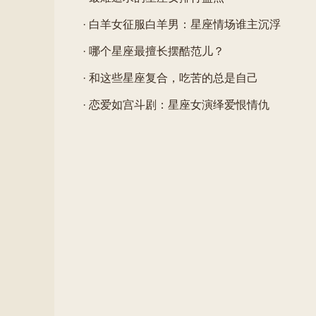
析。 爱情运势：甜蜜的邂逅，珍惜眼前人 今日，你
面
· 白羊女征服白羊男：星座情场谁主沉浮
· 哪个星座最擅长摆酷范儿？
· 和这些星座复合，吃苦的总是自己
· 恋爱如宫斗剧：星座女演绎爱恨情仇