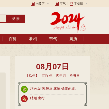
老黄历
节气
手机版
百科
看相
节气
黄历
08月07日
【马年】 丙午年 丙申月 癸丑日
求医.治病.破屋.坏垣.馀事勿取.
结婚.出行.