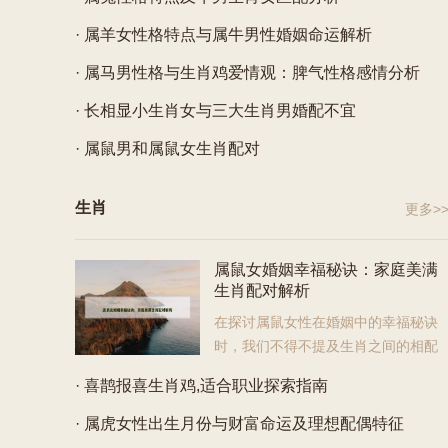
在爱情方
谜，不仅蕴含着丰富的文化内涵，也...
· 属羊女性格特点与属牛男性婚姻命运解析
· 属马男性格与生肖鸡爱情观：脾气性格感情分析
· 长相显小生肖女与三大生肖男婚配不宜
· 属鼠男和属鼠女生肖配对
生肖
更多>
属鼠女婚姻幸福秘诀：家庭美满
生肖配对解析
在探讨属鼠女性在婚姻中的幸福秘诀
时，我们不得不提及生肖之间的相配
问题，传统上，人们相信某些生肖组合能够带来更好的家庭
· 喜鹊报喜生肖鸡,适合职业探索指南
和谐与个人幸福，本文旨在深入分析属鼠女性如何通...
· 属虎女性出生月份与财富命运及理想配偶特征