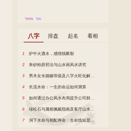
八字
排盘
起名
看相
1
炉中火遇水，感情线断裂
>
2
朱砂粉辟邪法与山水画风水讲究
3
男木女水婚姻等级及八字火旺化解策略
4
长流水命：一生的命运如何测算
5
如何通过办公风水布局提升公司财运和职场晋升？
6
绿松石与属相佩戴指南及客厅山水画风水讲究
7
涧下水命与相配寿命：生命线短是否寿命短？