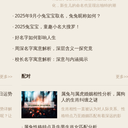
化，新生儿的命名也呈现出独特的潮
流趋势。2025年5月，兔年宝宝们的诞生为这个时代又增添
· 2025年9月小兔宝宝取名，兔兔昵称如何？
了一抹新色彩。在这个充满活力和创意的时代，我
· 2025兔宝宝，童趣小名大搜罗！
· 好名字如何影响人生
· 周深名字寓意解析，深层含义一探究竟
· 校长名字寓意解析：深意与内涵揭示
配对
更多>>
更多>
日运势
属兔与属虎婚姻相性分析，属狗
人的生肖纠缠之谜
运势详解
生肖相性一直被认为对人际关系、性
天呢？让
格特点乃至婚姻匹配有着深远的影
运势解
响，属兔与属虎的婚姻相性分析以及属狗人的生肖纠缠之
· 属兔性格特点及牛男生肖女匹配分析