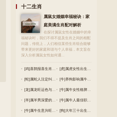
十二生肖
属鼠女婚姻幸福秘诀：家
庭美满生肖配对解析
在探讨属鼠女性在婚姻中的幸
福秘诀时，我们不得不提及生肖之间的相配
问题，传统上，人们相信某些生肖组合能够
带来更好的家庭和谐与个人幸福，本文旨在
深入分析属鼠女性如何通...
[鸡]喜鹊报喜生肖鸡,适合职业探索指南
[虎]属虎女性出生月份与财富命运及理想配偶特征
[蛇]属蛇人注定纠缠生肖狗，揭秘相冲的生肖关系
[牛]养狗影响属牛人运势，另一半命中注定？
[龙]属龙旺运色与牛年吉祥植物：风水色彩搭配指南
[牛]属牛女性格脾气及四大贵人特点分析
[羊]属羊男深爱的女人类型与生肖鼠的缺点分析
[牛]属牛人最佳职业选择及羊日冲牛影响解析
[牛]属牛生意兴旺之道及羊日冲牛化解策略
[狗]大年三十出生的属相计算及属狗最佳出生月份