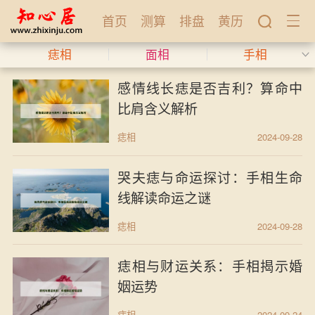
首页
测算
排盘
黄历
痣相
面相
手相
感情线长痣是否吉利？算命中
比肩含义解析
痣相
2024-09-28
哭夫痣与命运探讨：手相生命
线解读命运之谜
痣相
2024-09-28
痣相与财运关系：手相揭示婚
姻运势
痣相
2024-09-24