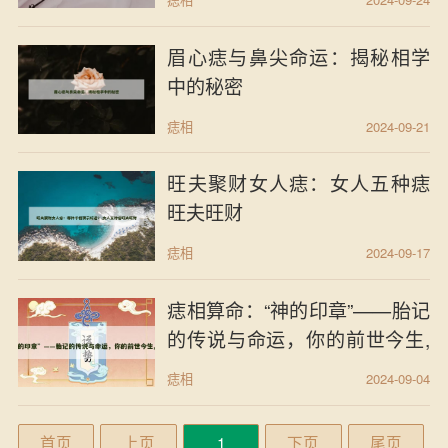
眉心痣与鼻尖命运：揭秘相学
中的秘密
痣相
2024-09-21
旺夫聚财女人痣：女人五种痣
旺夫旺财
痣相
2024-09-17
痣相算命：“神的印章”——胎记
的传说与命运，你的前世今生,
胎记是神的印章
痣相
2024-09-04
首页
上页
1
下页
尾页