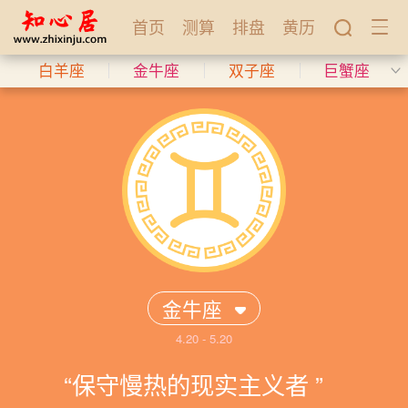
首页
测算
排盘
黄历
白羊座
金牛座
双子座
巨蟹座
金牛座
4.20 - 5.20
保守慢热的现实主义者