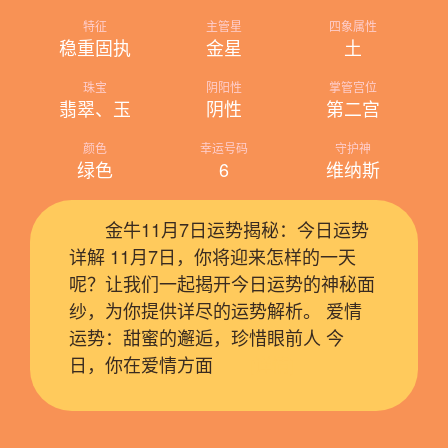
特征
主管星
四象属性
稳重固执
金星
土
珠宝
阴阳性
掌管宫位
翡翠、玉
阴性
第二宫
颜色
幸运号码
守护神
绿色
6
维纳斯
金牛11月7日运势揭秘：今日运势
详解 11月7日，你将迎来怎样的一天
呢？让我们一起揭开今日运势的神秘面
纱，为你提供详尽的运势解析。 爱情
运势：甜蜜的邂逅，珍惜眼前人 今
日，你在爱情方面
[详情]