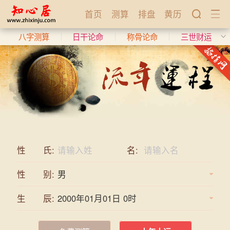
首页
测算
排盘
黄历
八字测算
日干论命
称骨论命
三世财运
性 氏:
名:
性 别:
生 辰: