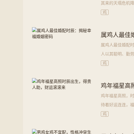
其来的天塌危机
一、冷静分析，
鸡
属鸡人最佳
属鸡人最佳婚配时
人以其聪明、勤
鸡人最佳婚配
鸡
鸡年福星高
鸡年福星高照，时
待着好运连连，
高照，得到了贵
鸡