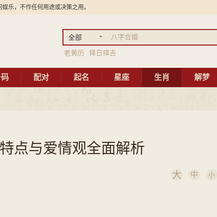
闲娱乐，不作任何用途或决策之用。
全部
老黄历
择日择吉
号码
配对
起名
星座
生肖
解梦
特点与爱情观全面解析
大
中
小