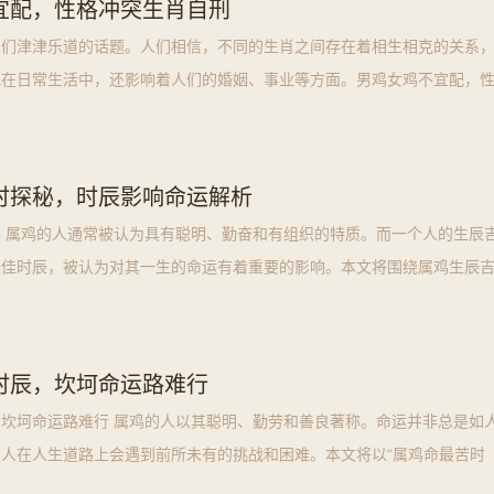
宜配，性格冲突生肖自刑
人们津津乐道的话题。人们相信，不同的生肖之间存在着相生相克的关系
现在日常生活中，还影响着人们的婚姻、事业等方面。男鸡女鸡不宜配，
便是其
时探秘，时辰影响命运解析
 属鸡的人通常被认为具有聪明、勤奋和有组织的特质。而一个人的生辰
最佳时辰，被认为对其一生的命运有着重要的影响。本文将围绕属鸡生辰
时辰，坎坷命运路难行
坎坷命运路难行 属鸡的人以其聪明、勤劳和善良著称。命运并非总是如
人在人生道路上会遇到前所未有的挑战和困难。本文将以“属鸡命最苦时
行”