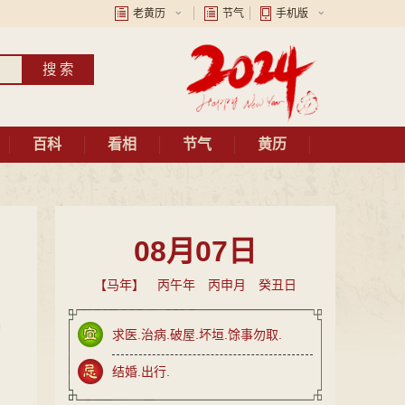
老黄历
节气
手机版
百科
看相
节气
黄历
08月07日
【马年】 丙午年 丙申月 癸丑日
求医.治病.破屋.坏垣.馀事勿取.
结婚.出行.