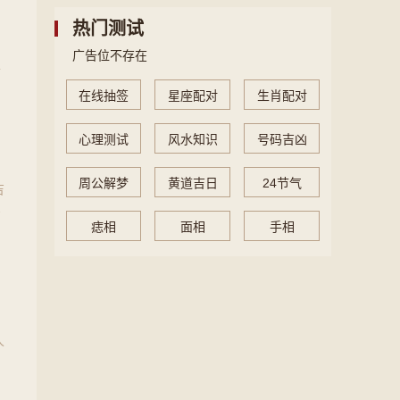
热门测试
，
广告位不存在
性
在线抽签
星座配对
生肖配对
心理测试
风水知识
号码吉凶
周公解梦
黄道吉日
24节气
吉
吉
痣相
面相
手相
人