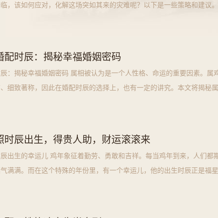
降临，该如何应对，化解这场突如其来的灾难呢？以下是一些策略和建议
找准危机根
婚配时辰：揭秘幸福婚姻密码
辰：揭秘幸福婚姻密码 属相被认为是一个人性格、命运的重要因素。属
劳、细致著称，因此在婚配时辰的选择上，也有一定的讲究。本文将揭秘
照时辰出生，得贵人助，财运滚滚来
辰出生的幸运儿 鸡年象征着勤劳、勇敢和吉祥。每当鸡年到来，人们都
福气满满。而在这个特殊的年份里，有一个幸运儿，他的出生时辰正是福
人的