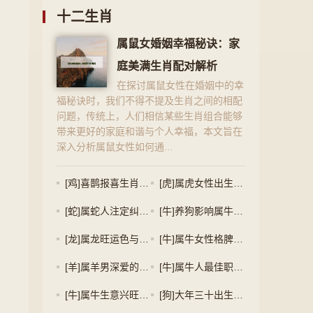
十二生肖
属鼠女婚姻幸福秘诀：家
庭美满生肖配对解析
在探讨属鼠女性在婚姻中的幸
福秘诀时，我们不得不提及生肖之间的相配
问题，传统上，人们相信某些生肖组合能够
带来更好的家庭和谐与个人幸福，本文旨在
深入分析属鼠女性如何通...
[鸡]喜鹊报喜生肖鸡,适合职业探索指南
[虎]属虎女性出生月份与财富命运及理想配偶特征
[蛇]属蛇人注定纠缠生肖狗，揭秘相冲的生肖关系
[牛]养狗影响属牛人运势，另一半命中注定？
[龙]属龙旺运色与牛年吉祥植物：风水色彩搭配指南
[牛]属牛女性格脾气及四大贵人特点分析
[羊]属羊男深爱的女人类型与生肖鼠的缺点分析
[牛]属牛人最佳职业选择及羊日冲牛影响解析
[牛]属牛生意兴旺之道及羊日冲牛化解策略
[狗]大年三十出生的属相计算及属狗最佳出生月份