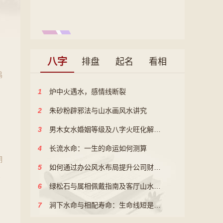
。
八字
排盘
起名
看相
鸡
属
1
炉中火遇水，感情线断裂
2
朱砂粉辟邪法与山水画风水讲究
3
男木女水婚姻等级及八字火旺化解策略
4
长流水命：一生的命运如何测算
期
5
如何通过办公风水布局提升公司财运和职场晋升？
星
6
绿松石与属相佩戴指南及客厅山水画风水讲究
7
涧下水命与相配寿命：生命线短是否寿命短？