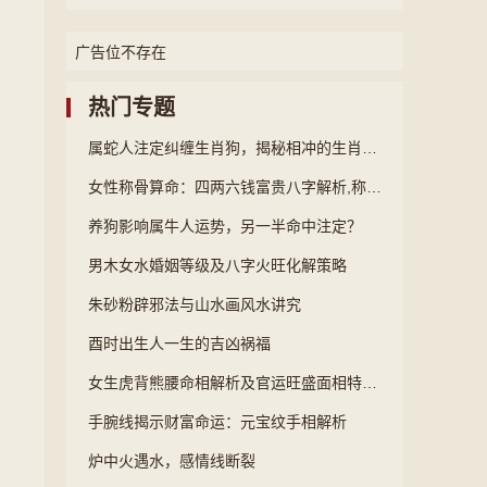
广告位不存在
热门专题
属蛇人注定纠缠生肖狗，揭秘相冲的生肖关系
女性称骨算命：四两六钱富贵八字解析,称骨算命女命四两六钱的解释是什么
养狗影响属牛人运势，另一半命中注定？
男木女水婚姻等级及八字火旺化解策略
朱砂粉辟邪法与山水画风水讲究
酉时出生人一生的吉凶祸福
女生虎背熊腰命相解析及官运旺盛面相特征探讨
手腕线揭示财富命运：元宝纹手相解析
炉中火遇水，感情线断裂