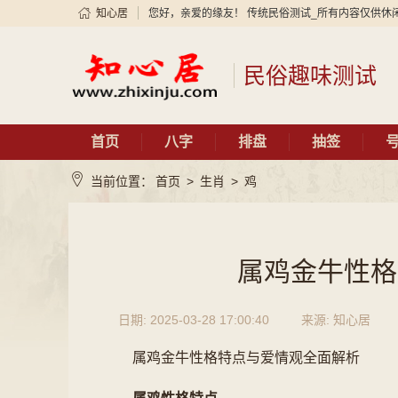
知心居
您好，亲爱的缘友！ 传统民俗测试_所有内容仅供休
民俗趣味测试
首页
八字
排盘
抽签
当前位置：
首页
>
生肖
>
鸡
属鸡金牛性格
日期: 2025-03-28 17:00:40
来源: 知心居
属鸡金牛性格特点与爱情观全面解析