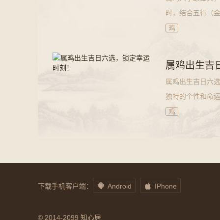
时，结合五行（
鸡的人来说，如
鸡
属鸡出生吉
属鸡出生吉日六选
独特的个性和命
鸡出生的吉日，
鸡


下载手机客户端：
Android
IPhone
© 2014-2099 知心居