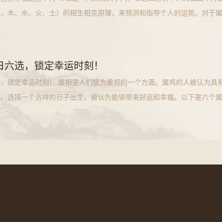
金、木、水、火、土）的相生相克原理，来预测和指导个人的运势。对于
果八字
日六选，锁定幸运时刻！
，锁定幸运时刻！ 属相是人们极为重视的一个方面。属鸡的人被认为具
运。选择一个吉祥的日子出生，被认为能够带来好运和幸福。以下是六个
帮助你