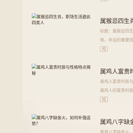
属猴忌四生
标题：属猴忌四生
格、命运的重要
活中产生矛盾。
鸡
属鸡人富贵
属鸡人富贵时辰与
属鸡人的富贵时辰
鸡
属鸡八字缺
属鸡八字缺金火，