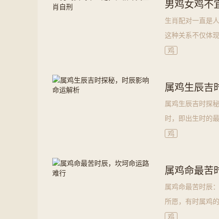
男鸡女鸡不
生肖配对一直是
这种关系不仅体
格冲突生肖自刑
鸡
属鸡生辰吉
属鸡生辰吉时探秘
时，即出生时的
时进行探秘，
鸡
属鸡命最苦
属鸡命最苦时辰：
所愿，有时属鸡的
辰，坎坷命运路难
鸡